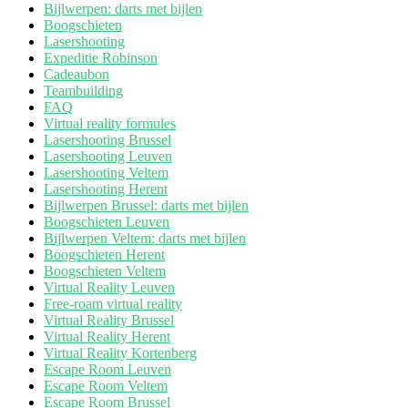
Bijlwerpen: darts met bijlen
Boogschieten
Lasershooting
Expeditie Robinson
Cadeaubon
Teambuilding
FAQ
Virtual reality formules
Lasershooting Brussel
Lasershooting Leuven
Lasershooting Veltem
Lasershooting Herent
Bijlwerpen Brussel: darts met bijlen
Boogschieten Leuven
Bijlwerpen Veltem: darts met bijlen
Boogschieten Herent
Boogschieten Veltem
Virtual Reality Leuven
Free-roam virtual reality
Virtual Reality Brussel
Virtual Reality Herent
Virtual Reality Kortenberg
Escape Room Leuven
Escape Room Veltem
Escape Room Brussel