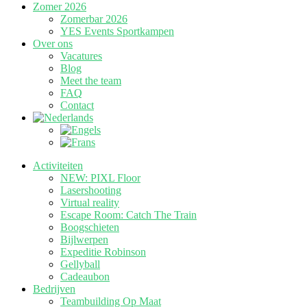
Zomer 2026
Zomerbar 2026
YES Events Sportkampen
Over ons
Vacatures
Blog
Meet the team
FAQ
Contact
Activiteiten
NEW: PIXL Floor
Lasershooting
Virtual reality
Escape Room: Catch The Train
Boogschieten
Bijlwerpen
Expeditie Robinson
Gellyball
Cadeaubon
Bedrijven
Teambuilding Op Maat